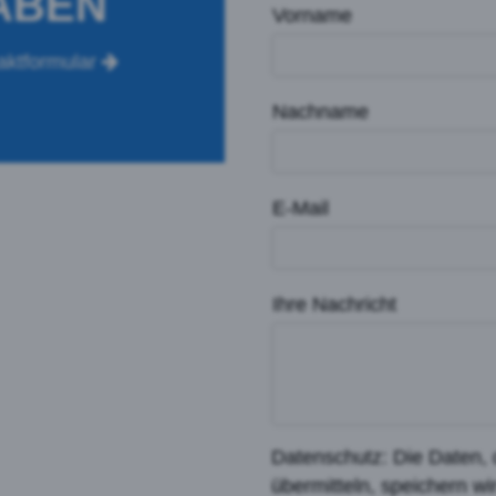
ABEN
Vorname
aktformular
Nachname
E-Mail
Ihre Nachricht
Datenschutz: Die Daten, 
übermitteln, speichern wi