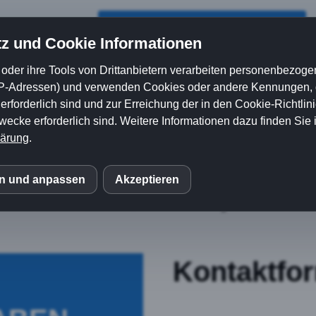
gen
Anfrage stellen
z und Cookie Informationen
oder ihre Tools von Drittanbietern verarbeiten personenbezoge
P-Adressen) und verwenden Cookies oder andere Kennungen, di
allgemeine Anfragen haben wir dieses Kontaktformular ein
rforderlich sind und zur Erreichung der in den Cookie-Richtlin
cke erforderlich sind. Weitere Informationen dazu finden Sie 
r- und IT-Schrott Entsorgung nutzen Sie das
speziell
lärung
.
 auf keinen Fall für die Übersendung von nicht ausdrück
Hiermit wird der Benutzung dafür widersprochen.
en und anpassen
Akzeptieren
S
halten uns im Falle der Zuwiderhandlung rechtliche Schrit
mo (Piwik)
Kontaktfo
eptieren